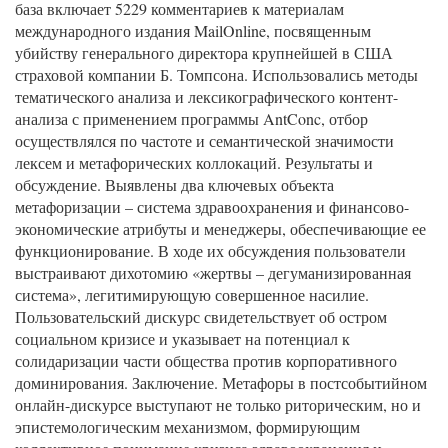
база включает 5229 комментариев к материалам
международного издания MailOnline, посвященным
убийству генерального директора крупнейшей в США
страховой компании Б. Томпсона. Использовались методы
тематического анализа и лексикографического контент-
анализа с применением программы AntConc, отбор
осуществлялся по частоте и семантической значимости
лексем и метафорических коллокаций. Результаты и
обсуждение. Выявлены два ключевых объекта
метафоризации – система здравоохранения и финансово-
экономические атрибуты и менеджеры, обеспечивающие ее
функционирование. В ходе их обсуждения пользователи
выстраивают дихотомию «жертвы – дегуманизированная
система», легитимирующую совершенное насилие.
Пользовательский дискурс свидетельствует об остром
социальном кризисе и указывает на потенциал к
солидаризации части общества против корпоративного
доминирования. Заключение. Метафоры в постсобытийном
онлайн-дискурсе выступают не только риторическим, но и
эпистемологическим механизмом, формирующим