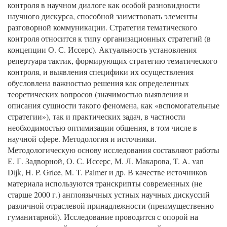
контроля в научном диалоге как особой разновидности
научного дискурса, способной заимствовать элементы
разговорной коммуникации. Стратегия тематического
контроля относится к типу организационных стратегий (в
концепции О. С. Иссерс). Актуальность установления
репертуара тактик, формирующих стратегию тематического
контроля, и выявления специфики их осуществления
обусловлена важностью решения как определенных
теоретических вопросов (значимостью выявления и
описания сущности такого феномена, как «вспомогательные
стратегии»), так и практических задач, в частности
необходимостью оптимизации общения, в том числе в
научной сфере. Методология и источники.
Методологическую основу исследования составляют работы
Е. Г. Задворной, О. С. Иссерс, М. Л. Макарова, T. A. van
Dijk, H. P. Grice, M. T. Palmer и др. В качестве источников
материала используются транскрипты современных (не
старше 2000 г.) англоязычных устных научных дискуссий
различной отраслевой принадлежности (преимущественно
гуманитарной). Исследование проводится с опорой на