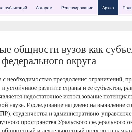
ка публикаций
Авторам
Рецензирование
Архив
Подп
ые общности вузов как субъек
 федерального округа
на с необходимостью преодоления ограничений, 
в устойчивое развитие страны и ее субъектов, ра
 является недостаточное использование потенциал
вой науке. Исследование нацелено на выявление 
ПР), студенчества и административно-управленче
научного пространства Уральского федерального 
а общностный и деятельностный подходы в рамка