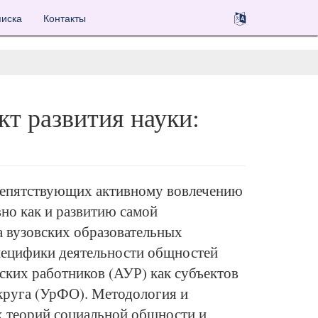
иска
Контакты
т развития науки:
препятствующих активному вовлечению
вно как и развитию самой
а вузовских образовательных
специфики деятельности общностей
ских работников (АУР) как субъектов
округа (УрФО). Методология и
х теорий социальной общности и