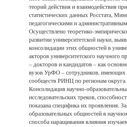
теорий действия и взаимодействия пр
статистических данных Росстата, Мин
педагогическими и административными
Осуществлено теоретико-эмпирическо
развитии университетской науки, выя
консолидации этих общностей в унив
акторов университетского научного п
– докторов и кандидатов – как основ
вузов УрФО – сотрудников, имеющих 
сообществ РИНЦ по регионам округа. 
Консолидация научно-образовательных
исследовательских треков, способнос
показана специфика их проявления. З
образовательных общностей в научном 
способа наращивания влияния изучае