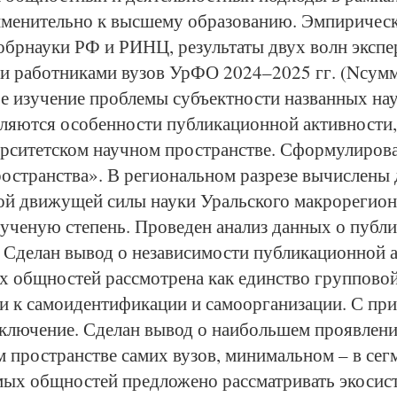
именительно к высшему образованию. Эмпирическ
обрнауки РФ и РИНЦ, результаты двух волн экспе
 работниками вузов УрФО 2024–2025 гг. (Nсумм 
е изучение проблемы субъектности названных на
вляются особенности публикационной активности,
ерситетском научном пространстве. Сформулирова
ространства». В региональном разрезе вычислены 
ной движущей силы науки Уральского макрорегион
ученую степень. Проведен анализ данных о публи
Сделан вывод о независимости публикационной акт
 общностей рассмотрена как единство групповой
ти к самоидентификации и самоорганизации. С пр
аключение. Сделан вывод о наибольшем проявлени
пространстве самих вузов, минимальном – в сегм
мых общностей предложено рассматривать экосис