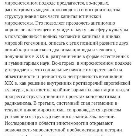
миросистемном подходе предлагается, во-первых,
рассматривать модель производства и воспроизводства
структур знания как части капиталистической
миросистемы. Это позволяет преодолеть антиномию
«прошлое–настоящее» и увидеть науку как сферу культуры
в повторяющихся волнах экспансии капитала и циклах
мировой гегемонии, описать с этих позиций развитие двух
линий картезианского дуализма природы и человека,
получивших в XIX в. разграничение в форме естественных
и гуманитарных наук. Во-вторых, в миросистемном подходе
утверждается, что социальные науки с их претензией на
объективность и ценностную нейтральность возникли в
XIX в. как решение внутренних противоречий европейской
культуры, как ответ на крайние варианты адаптации к идеи
прогресса структур знаний в проектах консерватизма и
радикализма. В третьих, системный спад гегемонии в
текущем цикле миросистемы сопровождается кризисом
устоявшихся структур научного знания. Заключение.
Исследования в области эпистемологии открывают
возможность миросистемной проблематизации истории