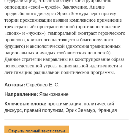
федерализация), что способствует конструированию
оппозиции «свой – чужой». Заключение. Анализ
предвыборного дискурса Эрика Земмура через призму
теории проксимизации выявил комплексное применение
трех стратегий: пространственной (противопоставление
«своих» и «чужих»), темпоральной (контраст героического
прошлого, кризисного настоящего и благополучного
будущего) и аксиологической (дихотомия традиционных
национальных и чуждых глобалистских ценностей).
Данные стратегии направлены на конструирование образа
непосредственной угрозы национальной идентичности и
легитимацию радикальной политической программы.
Авторы:
Скребнев Е. С.
Направление:
Языкознание
Ключевые слова:
проксимизация, политический
дискурс, правый популизм, Эрик Земмур, Франция
Открыть полный текст статьи