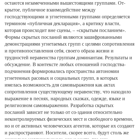
остаются незамеченными вышестоящими группами. От-
крытое, публичное взаимодействие между
господствующими и угнетенными группами определяется
термином «публичная декларация», а критику власти,
которая происходит вне сцены, – «скрытым посланием».
Формы скрытых посланий являются зашифрованными
демонстрациями угнетаемых групп с целями сопротивления
и противопоставления себя, своего образа жизни и
трудностей неравенства группам доминантам. Результаты и
обсуждение. В контексте любых отношений господства-
подчинения формировались пространства автономии
угнетенных расовых и социальных групп, в которых
имелась возможность для самовыражения как актах
сопротивления существующему неравенству, что находило
выражение в песнях, народных сказках, одежде, языке и
религиозном самовыражении. Разработка скрытых
посланий зависит не только от со-здания относительно
неконтролируемых физических мест и свободного времени,
но и от активных человеческих агентов, которые их создают
и распространяют. Носители, скорее всего, будут столь же