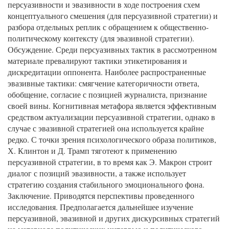
персуазивности и эвазивности в ходе построения схем
концептуального смешения (для персуазивной стратегии) и
разбора отдельных реплик с обращением к общественно-
политическому контексту (для эвазивной стратегии).
Обсуждение. Среди персуазивных тактик в рассмотренном
материале превалируют тактики этикетирования и
дискредитации оппонента. Наиболее распространенные
эвазивные тактики: смягчение категоричности ответа,
обобщение, согласие с позицией журналиста, признание
своей вины. Когнитивная метафора является эффективным
средством актуализации персуазивной стратегии, однако в
случае с эвазивной стратегией она используется крайне
редко. С точки зрения психологического образа политиков,
Х. Клинтон и Д. Трамп тяготеют к применению
персуазивной стратегии, в то время как Э. Макрон строит
диалог с позиций эвазивности, а также использует
стратегию создания стабильного эмоционального фона.
Заключение. Приводятся перспективы проведенного
исследования. Предполагается дальнейшее изучение
персуазивной, эвазивной и других дискурсивных стратегий