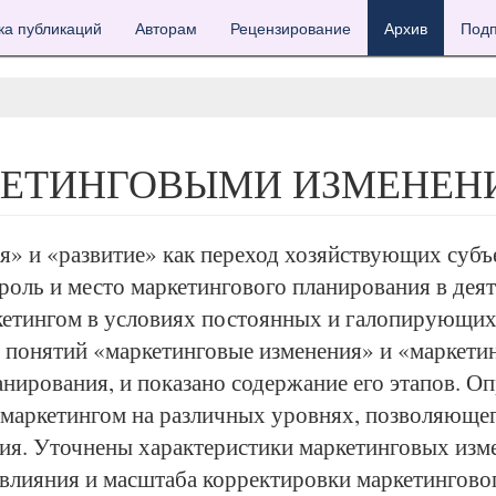
ка публикаций
Авторам
Рецензирование
Архив
Подп
КЕТИНГОВЫМИ ИЗМЕНЕН
я» и «развитие» как переход хозяйствующих субъе
роль и место маркетингового планирования в дея
етингом в условиях постоянных и галопирующих 
 понятий «маркетинговые изменения» и «маркетин
анирования, и показано содержание его этапов. О
 маркетингом на различных уровнях, позволяющег
ия. Уточнены характеристики маркетинговых изме
 влияния и масштаба корректировки маркетинговог