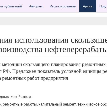
ка публикаций
Авторам
Рецензирование
Архив
Подп
ия использования скользяще
производства нефтеперераба
 методики скользящего планирования ремонтных 
 РФ. Предложен показатель условной единицы ре
а ремонтных работ предприятия
одным хозяйством
 ремонтные работы, капитальный ремонт, техническое об